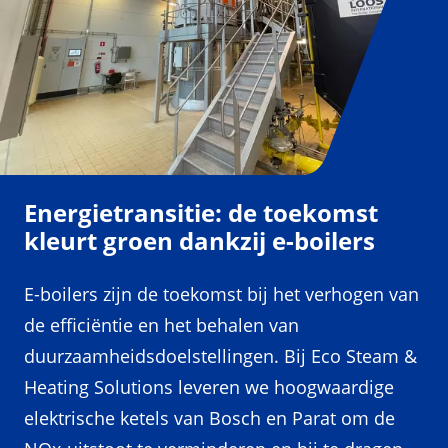
Energietransitie: de toekomst
kleurt groen dankzij e-boilers
E-boilers zijn de toekomst bij het verhogen van
de efficiëntie en het behalen van
duurzaamheidsdoelstellingen. Bij Eco Steam &
Heating Solutions leveren we hoogwaardige
elektrische ketels van Bosch en Parat om de