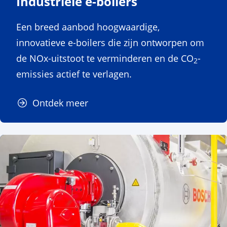
Industriële e-boilers
Een breed aanbod hoogwaardige,
innovatieve e-boilers die zijn ontworpen om
de NOx-uitstoot te verminderen en de CO
-
2
emissies actief te verlagen.
Ontdek meer