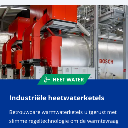
HEET WATER
Industriële heetwaterketels
Betrouwbare warmwaterketels uitgerust met
slimme regeltechnologie om de warmtevraag