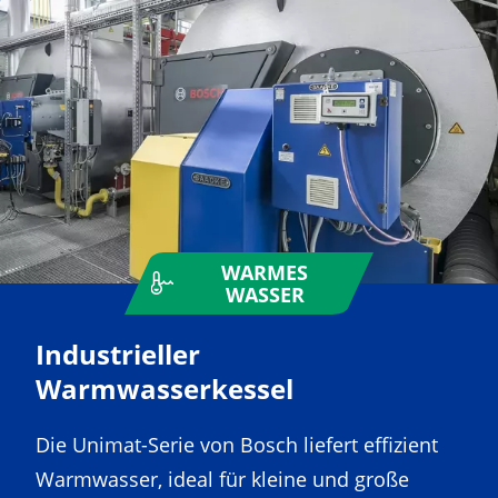
WARMES
WASSER
Industrieller
Warmwasserkessel
Die Unimat-Serie von Bosch liefert effizient
Warmwasser, ideal für kleine und große