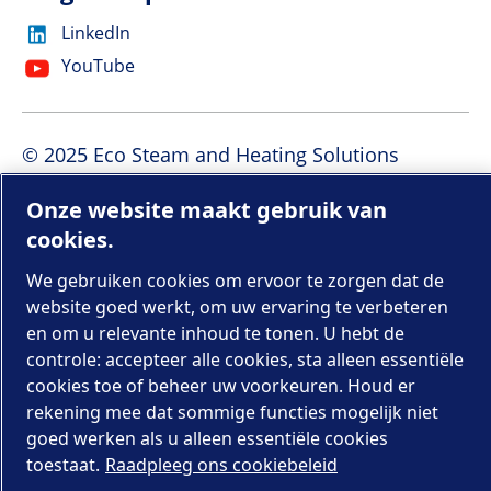
LinkedIn
YouTube
© 2025 Eco Steam and Heating Solutions
Onze website maakt gebruik van
Cookie-instellingen beheren
cookies.
Juridische en privacyverklaringen
Sitemap
We gebruiken cookies om ervoor te zorgen dat de
website goed werkt, om uw ervaring te verbeteren
Wij maken deel uit van Atlas Copco Group
en om u relevante inhoud te tonen. U hebt de
controle: accepteer alle cookies, sta alleen essentiële
cookies toe of beheer uw voorkeuren. Houd er
rekening mee dat sommige functies mogelijk niet
goed werken als u alleen essentiële cookies
toestaat.
Raadpleeg ons cookiebeleid