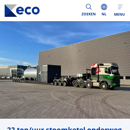
ZOEKEN
NL
MENU
22 ton/uur stoomketel onderweg