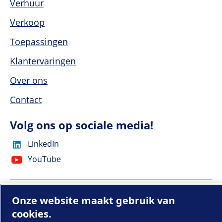
Verhuur
Verkoop
Toepassingen
Klantervaringen
Over ons
Contact
Volg ons op sociale media!
LinkedIn
YouTube
© 2025 Eco Steam and Heating Solutions
Onze website maakt gebruik van
cookies.